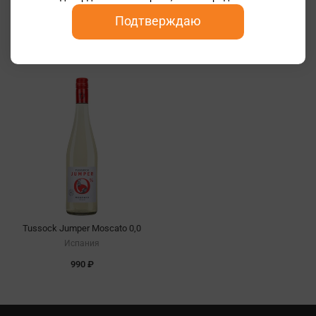
Bon Voyage Pinot Noir
Bon Voyage Chardonnay
Подтверждаю
Германия
Германия
1 305 ₽
1 305 ₽
Tussock Jumper Moscato 0,0
Испания
990 ₽