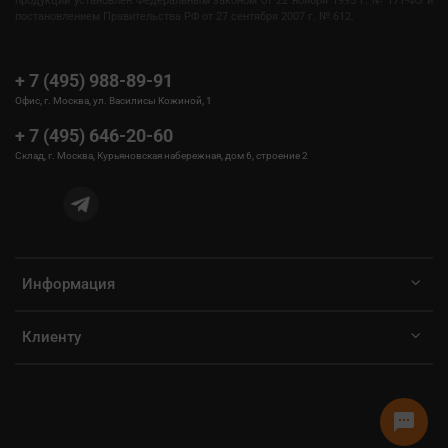
продукции установлен Федеральным законом от 22 ноября 1995 г. № 171-ФЗ и
постановлением Правительства РФ от 27 сентября 2007 г. № 612.
+ 7 (495) 988-89-91
Офис, г. Москва, ул. Василисы Кожиной, 1
+ 7 (495) 646-20-60
Склад, г. Москва, Курьяновская набережная, дом 6, строение 2
Информация
Клиенту
sms