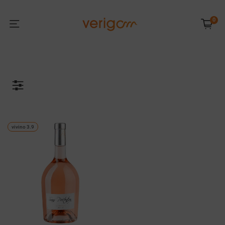
0
vivino 3.9