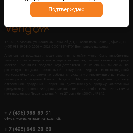
Подтверждаю
121096, г. Москва, ул. Василисы Кожиной, д.1, 12 этаж, помещение 6, офис 3, +7
(495) 988-89-91
©
2006 — 2026 OOO "ВЕРИГО" Все права защищены.
Алкогольная продукция, представленная на сайте может быть приобретена
только в пункте выдачи или в одной из винотек, расположенных в городе
Москва. Розничная продажа осуществляется на основании лицензий на
розничную продажу алкогольной продукции. Адреса местонахождений
торговых объектов, время их работы, а также иную информацию вы можете
посмотреть в разделе Пункты Выдачи . Мы не осуществляем доставку
алкогольной продукции. Запрет на дистанционную продажу алкогольной
продукции установлен Федеральным законом от 22 ноября 1995 г. № 171-ФЗ и
постановлением Правительства РФ от 27 сентября 2007 г. № 612.
+ 7 (495) 988-89-91
Офис, г. Москва, ул. Василисы Кожиной, 1
+ 7 (495) 646-20-60