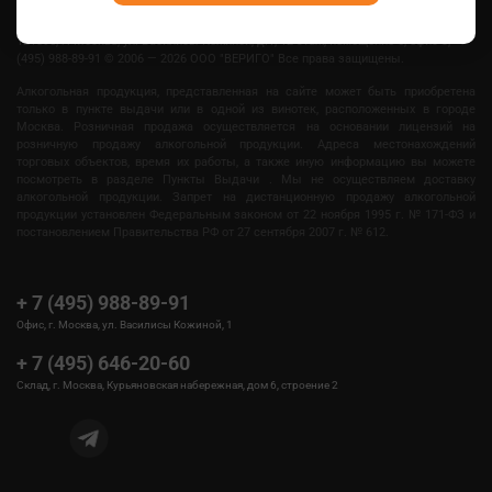
121096, г. Москва, ул. Василисы Кожиной, д.1, 12 этаж, помещение 6, офис 3, +7
(495) 988-89-91
©
2006 — 2026 OOO "ВЕРИГО" Все права защищены.
Алкогольная продукция, представленная на сайте может быть приобретена
только в пункте выдачи или в одной из винотек, расположенных в городе
Москва. Розничная продажа осуществляется на основании лицензий на
розничную продажу алкогольной продукции. Адреса местонахождений
торговых объектов, время их работы, а также иную информацию вы можете
посмотреть в разделе Пункты Выдачи . Мы не осуществляем доставку
алкогольной продукции. Запрет на дистанционную продажу алкогольной
продукции установлен Федеральным законом от 22 ноября 1995 г. № 171-ФЗ и
постановлением Правительства РФ от 27 сентября 2007 г. № 612.
+ 7 (495) 988-89-91
Офис, г. Москва, ул. Василисы Кожиной, 1
+ 7 (495) 646-20-60
Склад, г. Москва, Курьяновская набережная, дом 6, строение 2