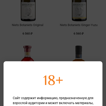
Niets Botaniets Original
Niets Botaniets Ginger-Yuzu
6 560 ₽
6 560 ₽
18+
Niets Aperiniets
Niets Havaniets Original
Сайт содержит информацию, предназначенную для
взрослой аудитории и может включать материалы,
4 660 ₽
6 745 ₽