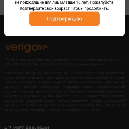
не подходящие для лиц младше 18 лет. Пожалуйста,
подтвердите свой возраст, чтобы продолжить.
Подтверждаю
121096, г. Москва, ул. Василисы Кожиной, д.1, 12 этаж, помещение 6, офис 3, +7
(495) 988-89-91
©
2006 — 2026 OOO "ВЕРИГО" Все права защищены.
Алкогольная продукция, представленная на сайте может быть приобретена
только в пункте выдачи или в одной из винотек, расположенных в городе
Москва. Розничная продажа осуществляется на основании лицензий на
розничную продажу алкогольной продукции. Адреса местонахождений
торговых объектов, время их работы, а также иную информацию вы можете
посмотреть в разделе Пункты Выдачи . Мы не осуществляем доставку
алкогольной продукции. Запрет на дистанционную продажу алкогольной
продукции установлен Федеральным законом от 22 ноября 1995 г. № 171-ФЗ и
постановлением Правительства РФ от 27 сентября 2007 г. № 612.
+ 7 (495) 988-89-91