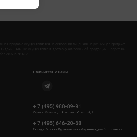
ничная продажа осуществляется на основании лицензий на розничную продажу
Выдачи . Мы не осуществляем доставку алкогольной продукции. Запрет на
ря 2007 г. № 612.
Свяжитесь с нами
+ 7 (495) 988-89-91
Офис, г. Москва, ул. Василисы Кожиной, 1
+ 7 (495) 646-20-60
Склад, г. Москва, Курьяновская набережная, дом 6, строение 2