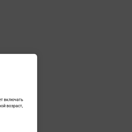
ет включать
ой возраст,