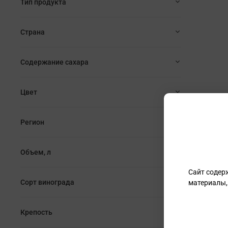
Тип продукта
Страна
Содержание сахара
Цвет
Регион
Объем, л
Сайт содер
Сорт винограда
материалы,
Крепость