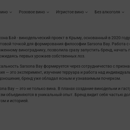
вино
Розовое вино
Игристое вино
Без алкоголя
она Бэй - винодельческий проект в Крыму, основанный в 2020 году
ртовой точкой для формирования философии Sarsona Bay. Работа с
женному винограднику, позволила сразу запустить бренд, начать 
дожидаясь первых урожаев собственных лоз.
кальность Sarsona Bay формируется через сотрудничество с приз
ия — это эксперимент, изучение терруара и работа над индивидуа
доношение, бренд уже обладал ясным и узнаваемым почерком.
ona Bay — это не только вина. В планах создание винодельни и гас
изм объединяются в уникальный опыт. Бренд видит себя частью дол
ом и историей.