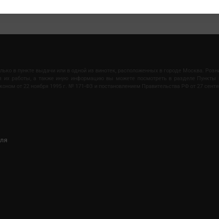
олько в пункте выдачи или в одной из винотек, расположенных в городе Москва. Роз
мя их работы, а также иную информацию вы можете посмотреть в разделе Пункты 
ом от 22 ноября 1995 г. № 171-ФЗ и постановлением Правительства РФ от 27 сентяб
иля