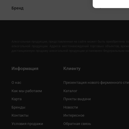
Бренд
Алкогольная продукция, представленная на сайте может быть приобретена т
алкогольной продукции. Адреса местонахождений торговых объектов, вре
дистанционную продажу алкогольной продукции установлен Федеральным закон
Информация
Клиенту
О нас
Презентация нового фирменного ст
Как мы работаем
Каталог
Карта
Пункты выдачи
Бренды
Новости
Контакты
Интересное
Условия продажи
Обратная связь