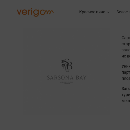
Красное вино
Белое 
Сарс
ста
зало
не 
Уни
парт
пло
Sars
тур
мест