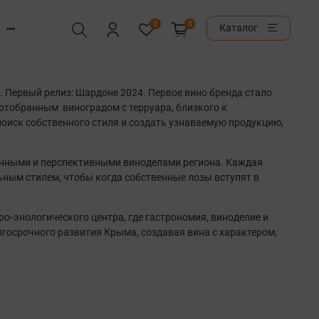
0
0
Каталог
. Первый релиз: Шардоне 2024. Первое вино бренда стало
 отобранным виноградом с терруара, близкого к
поиск собственного стиля и создать узнаваемую продукцию,
нанными и перспективными виноделами региона. Каждая
льным стилем, чтобы когда собственные лозы вступят в
тро‑энологического центра, где гастрономия, виноделие и
госрочного развития Крыма, создавая вина с характером,