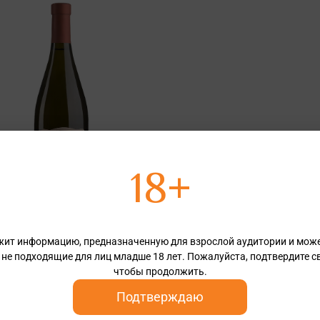
18+
Сарсона Бэй Мартлет
Россия, Крым
жит информацию, предназначенную для взрослой аудитории и мож
 не подходящие для лиц младше 18 лет. Пожалуйста, подтвердите св
3 910 ₽
чтобы продолжить.
Подтверждаю