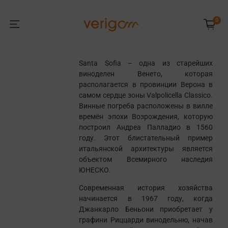
0
Santa Sofia – одна из старейших
виноделен Венето, которая
располагается в провинции Верона в
самом сердце зоны Valpolicella Classico.
Винные погреба расположены в вилле
времён эпохи Возрождения, которую
построил Андреа Палладио в 1560
году. Этот блистательный пример
итальянской архитектуры является
объектом Всемирного наследия
ЮНЕСКО.
Современная история хозяйства
начинается в 1967 году, когда
Джанкарло Беньони приобретает у
графини Риццарди винодельню, начав