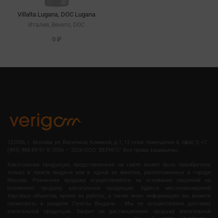
Villalta Lugana, DOC Lugana
Италия, Венето, DOC
0 ₽
121096, г. Москва, ул. Василисы Кожиной, д.1, 12 этаж, помещение 6, офис 3, +7
(495) 988-89-91
©
2006 — 2026 OOO "ВЕРИГО" Все права защищены.
Алкогольная продукция, представленная на сайте может быть приобретена
только в пункте выдачи или в одной из винотек, расположенных в городе
Москва. Розничная продажа осуществляется на основании лицензий на
розничную продажу алкогольной продукции. Адреса местонахождений
торговых объектов, время их работы, а также иную информацию вы можете
посмотреть в разделе Пункты Выдачи . Мы не осуществляем доставку
алкогольной продукции. Запрет на дистанционную продажу алкогольной