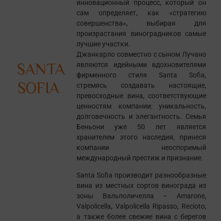
инновационный процесс, который он
сам определяет, как «стратегию
совершенства», выбирая для
произрастания виноградников самые
лучшие участки.
Джанкарло совместно с сыном Лучано
SANTA
являются идейными вдохновителями
фирменного стиля Santa Sofia,
SOFIA
стремясь создавать настоящие,
превосходные вина, соответствующие
ценностям компании: уникальность,
долговечность и элегантность. Семья
Беньони уже 50 лет является
хранителем этого наследия, принеся
компании неоспоримый
международный престиж и признание.
Santa Sofia производит разнообразные
вина из местных сортов винограда из
зоны Вальполичелла – Amarone,
Valpolicella, Valpolicella Ripasso, Recioto,
а также более свежие вина с берегов