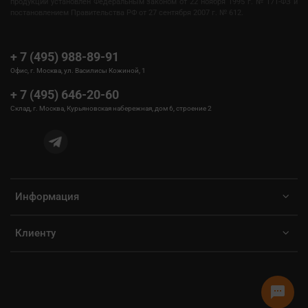
продукции установлен Федеральным законом от 22 ноября 1995 г. № 171-ФЗ и
постановлением Правительства РФ от 27 сентября 2007 г. № 612.
+ 7 (495) 988-89-91
Офис, г. Москва, ул. Василисы Кожиной, 1
+ 7 (495) 646-20-60
Склад, г. Москва, Курьяновская набережная, дом 6, строение 2
Информация
Клиенту
sms