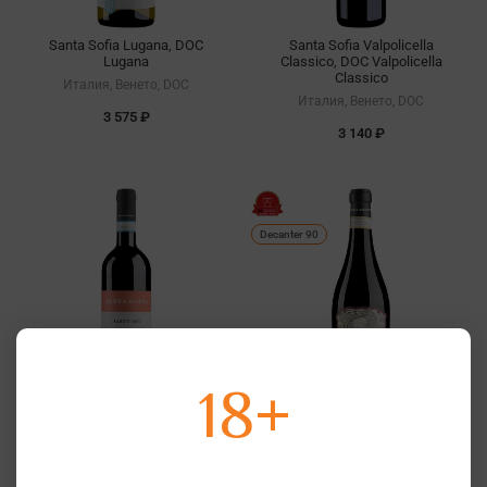
Santa Sofia Lugana, DOC
Santa Sofia Valpolicella
Lugana
Classico, DOC Valpolicella
Classico
Италия, Венето, DOC
Италия, Венето, DOC
3 575 ₽
3 140 ₽
Decanter 90
18+
Santa Sofia Bardolino Classico,
Santa Sofia Amarone della
DOC Bardolino Classico
Valpolicella Classico, DOCG
Amarone della Valpolicella
Италия, Венето, DOC
Classico