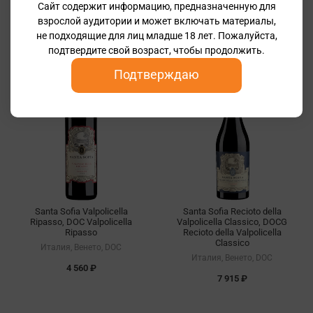
2 580 ₽
Италия, Венето, DOC
Сайт содержит информацию, предназначенную для
взрослой аудитории и может включать материалы,
11 175 ₽
не подходящие для лиц младше 18 лет. Пожалуйста,
подтвердите свой возраст, чтобы продолжить.
Ff 93
Подтверждаю
Ff 90
Santa Sofia Valpolicella
Santa Sofia Recioto della
Ripasso, DOC Valpolicella
Valpolicella Classico, DOCG
Ripasso
Recioto della Valpolicella
Classico
Италия, Венето, DOC
Италия, Венето, DOC
4 560 ₽
7 915 ₽