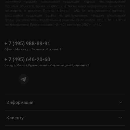
розничную продажу алкогольной продукции. Адреса местонахождений
торговых объектов, время их работы, а также иную информацию вы можете
посмотреть в разделе Пункты Выдачи . Мы не осуществляем доставку
алкогольной продукции. Запрет на дистанционную продажу алкогольной
продукции установлен Федеральным законом от 22 ноября 1995 г. № 171-ФЗ и
постановлением Правительства РФ от 27 сентября 2007 г. № 612.
+ 7 (495) 988-89-91
Офис, г. Москва, ул. Василисы Кожиной, 1
+ 7 (495) 646-20-60
Склад, г. Москва, Курьяновская набережная, дом 6, строение 2
Информация
Клиенту