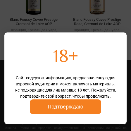
Blanc Foussy Cuvee Prestige,
Blanc Foussy Cuvee Prestige
Cremant de Loire AOP
Rose, Cremant de Loire AOP
Франция, Креман де Луара,
Франция, Креман де Луара,
AOP
AOP
2 475 ₽
2 525 ₽
18+
Сайт содержит информацию, предназначенную для
взрослой аудитории и может включать материалы,
не подходящие для лиц младше 18 лет. Пожалуйста,
подтвердите свой возраст, чтобы продолжить.
121096, г. Москва, ул. Василисы Кожиной, д.1, 12 этаж, помещение 6, офис 3, +7
Подтверждаю
(495) 988-89-91
©
2006 — 2026 OOO "ВЕРИГО" Все права защищены.
Алкогольная продукция, представленная на сайте может быть приобретена
только в пункте выдачи или в одной из винотек, расположенных в городе
Москва. Розничная продажа осуществляется на основании лицензий на