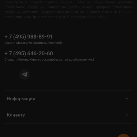
посмотреть в разделе Пункты Выдачи . Мы не осуществляем доставку
алкогольной продукции. Запрет на дистанционную продажу алкогольной
продукции установлен Федеральным законом от 22 ноября 1995 г. № 171-ФЗ и
постановлением Правительства РФ от 27 сентября 2007 г. № 612.
+ 7 (495) 988-89-91
Офис, г. Москва, ул. Василисы Кожиной, 1
+ 7 (495) 646-20-60
Склад, г. Москва, Курьяновская набережная, дом 6, строение 2
Информация
Клиенту