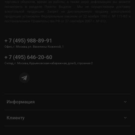
торговых объектов, время их работы, а также иную информацию вы можете
посмотреть в разделе Пункты Выдачи . Мы не осуществляем доставку
алкогольной продукции. Запрет на дистанционную продажу алкогольной
продукции установлен Федеральным законом от 22 ноября 1995 г. № 171-ФЗ и
постановлением Правительства РФ от 27 сентября 2007 г. № 612.
+ 7 (495) 988-89-91
Офис, г. Москва, ул. Василисы Кожиной, 1
+ 7 (495) 646-20-60
Склад, г. Москва, Курьяновская набережная, дом 6, строение 2
Информация
Клиенту