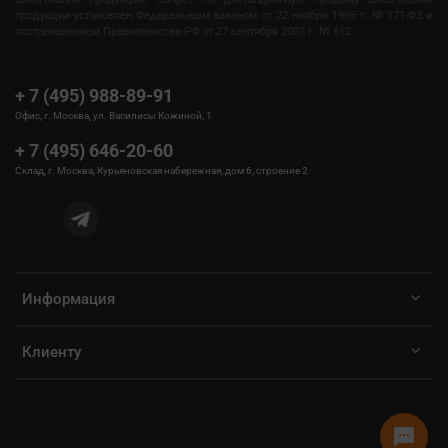
продукции установлен Федеральным законом от 22 ноября 1995 г. № 171-ФЗ и
постановлением Правительства РФ от 27 сентября 2007 г. № 612.
+ 7 (495) 988-89-91
Офис, г. Москва, ул. Василисы Кожиной, 1
+ 7 (495) 646-20-60
Склад, г. Москва, Курьяновская набережная, дом 6, строение 2
Информация
Клиенту
sms