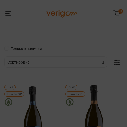
0
Только в наличии
Ff 92
JS 90
Decanter 92
Decanter 91