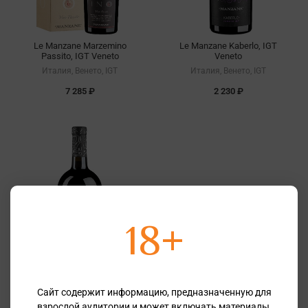
Le Manzane Marzemino
Le Manzane Kaberlo, IGT
Passito, IGT Veneto
Veneto
Италия, Венето, IGT
Италия, Венето, IGT
7 285 ₽
2 230 ₽
18+
Le Manzane Cabernet , IGT
Veneto
Сайт содержит информацию, предназначенную для
Италия, Венето, IGT
взрослой аудитории и может включать материалы,