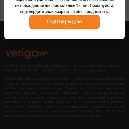
2 230 ₽
не подходящие для лиц младше 18 лет. Пожалуйста,
подтвердите свой возраст, чтобы продолжить.
Подтверждаю
121096, г. Москва, ул. Василисы Кожиной, д.1, 12 этаж, помещение 6, офис 3, +7
(495) 988-89-91
©
2006 — 2026 OOO "ВЕРИГО" Все права защищены.
Алкогольная продукция, представленная на сайте может быть приобретена
только в пункте выдачи или в одной из винотек, расположенных в городе
Москва. Розничная продажа осуществляется на основании лицензий на
розничную продажу алкогольной продукции. Адреса местонахождений
торговых объектов, время их работы, а также иную информацию вы можете
посмотреть в разделе Пункты Выдачи . Мы не осуществляем доставку
алкогольной продукции. Запрет на дистанционную продажу алкогольной
продукции установлен Федеральным законом от 22 ноября 1995 г. № 171-ФЗ и
постановлением Правительства РФ от 27 сентября 2007 г. № 612.