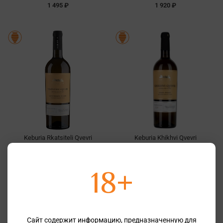
1 495 ₽
1 920 ₽
Keburia Rkatsiteli Qvevri
Keburia Khikhvi Qvevri
1 655 ₽
1 655 ₽
18+
Сайт содержит информацию, предназначенную для