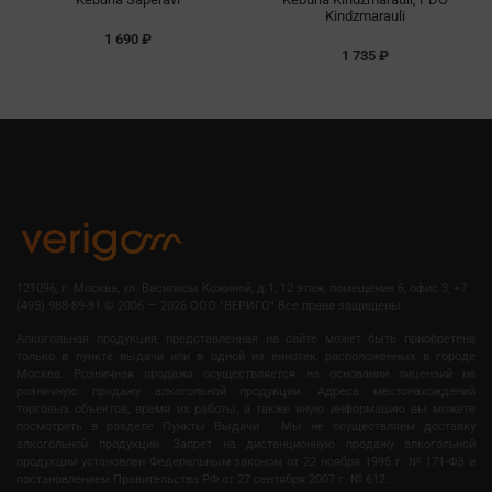
Kindzmarauli
1 690 ₽
1 735 ₽
121096, г. Москва, ул. Василисы Кожиной, д.1, 12 этаж, помещение 6, офис 3, +7
(495) 988-89-91
©
2006 — 2026 OOO "ВЕРИГО" Все права защищены.
Алкогольная продукция, представленная на сайте может быть приобретена
только в пункте выдачи или в одной из винотек, расположенных в городе
Москва. Розничная продажа осуществляется на основании лицензий на
розничную продажу алкогольной продукции. Адреса местонахождений
торговых объектов, время их работы, а также иную информацию вы можете
посмотреть в разделе Пункты Выдачи . Мы не осуществляем доставку
алкогольной продукции. Запрет на дистанционную продажу алкогольной
продукции установлен Федеральным законом от 22 ноября 1995 г. № 171-ФЗ и
постановлением Правительства РФ от 27 сентября 2007 г. № 612.