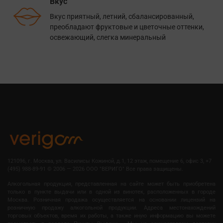
Вкус
Вкус приятный, летний, сбалансированный,
преобладают фруктовые и цветочные оттенки,
освежающий, слегка минеральный
121096, г. Москва, ул. Василисы Кожиной, д.1, 12 этаж, помещение 6, офис 3, +7
(495) 988-89-91
©
2006 — 2026 OOO "ВЕРИГО" Все права защищены.
Алкогольная продукция, представленная на сайте может быть приобретена
только в пункте выдачи или в одной из винотек, расположенных в городе
Москва. Розничная продажа осуществляется на основании лицензий на
розничную продажу алкогольной продукции. Адреса местонахождений
торговых объектов, время их работы, а также иную информацию вы можете