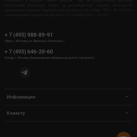
посмотреть в разделе Пункты Выдачи . Мы не осуществляем доставку
алкогольной продукции. Запрет на дистанционную продажу алкогольной
продукции установлен Федеральным законом от 22 ноября 1995 г. № 171-ФЗ и
постановлением Правительства РФ от 27 сентября 2007 г. № 612.
+ 7 (495) 988-89-91
Офис, г. Москва, ул. Василисы Кожиной, 1
+ 7 (495) 646-20-60
Склад, г. Москва, Курьяновская набережная, дом 6, строение 2
Информация
Клиенту