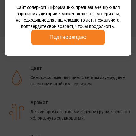
Бренд
Сайт содержит информацию, предназначенную для
Kafer
взрослой аудитории и может включать материалы,
не подходящие для лиц младше 18 лет. Пожалуйста,
Рейтинги
подтвердите свой возраст, чтобы продолжить.
vivino 3.8
Подтверждаю
Дегустационные заметки
Цвет
Cветло-соломенный цвет с легким изумрудным
оттенком и стойким перляжем
Аромат
Легкий аромат с тонами зеленой груши и зеленого
яблока, чуть сладковатый.