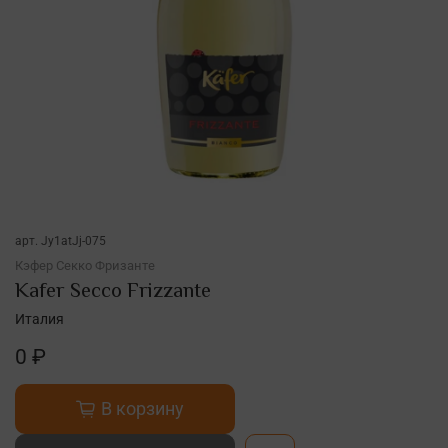
арт.
Jy1atJj-075
Кэфер Секко Фризанте
Kafer Secco Frizzante
Италия
0 ₽
В корзину