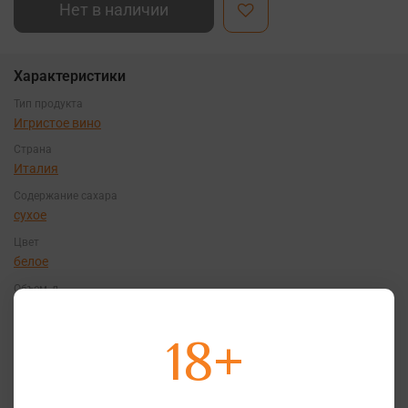
Нет в наличии
Характеристики
Тип продукта
Игристое вино
Страна
Италия
Содержание сахара
сухое
Цвет
белое
Объем, л
0,75
Сорт винограда
18+
Грилло
,
Треббьяно
Крепость
10,5%