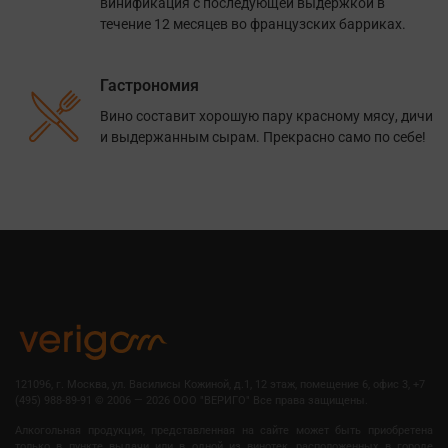
винификация с последующей выдержкой в
течение 12 месяцев во французских барриках.
Гастрономия
Вино составит хорошую пару красному мясу, дичи
и выдержанным сырам. Прекрасно само по себе!
121096, г. Москва, ул. Василисы Кожиной, д.1, 12 этаж, помещение 6, офис 3, +7
(495) 988-89-91
©
2006 — 2026 OOO "ВЕРИГО" Все права защищены.
Алкогольная продукция, представленная на сайте может быть приобретена
только в пункте выдачи или в одной из винотек, расположенных в городе