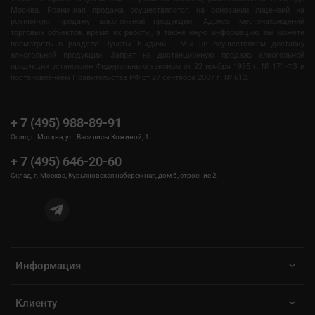
Москва. Розничная продажа осуществляется на основании лицензий на
розничную продажу алкогольной продукции. Адреса местонахождений
торговых объектов, время их работы, а также иную информацию вы можете
посмотреть в разделе Пункты Выдачи . Мы не осуществляем доставку
алкогольной продукции. Запрет на дистанционную продажу алкогольной
продукции установлен Федеральным законом от 22 ноября 1995 г. № 171-ФЗ и
постановлением Правительства РФ от 27 сентября 2007 г. № 612.
+ 7 (495) 988-89-91
Офис, г. Москва, ул. Василисы Кожиной, 1
+ 7 (495) 646-20-60
Склад, г. Москва, Курьяновская набережная, дом 6, строение 2
Информация
Клиенту