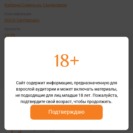
Каберне Совиньон
,
Санджовезе
Классификация
DOCG Carmignano
Крепость
13,5%
Бренд
Le Farnete
18+
Рейтинги
vivino 4.0
Философия производства
органика
Сайт содержит информацию, предназначенную для
взрослой аудитории и может включать материалы,
не подходящие для лиц младше 18 лет. Пожалуйста,
Дегустационные заметки
подтвердите свой возраст, чтобы продолжить.
Подтверждаю
Цвет
Глубокого рубинового цвета с фиолетовыми