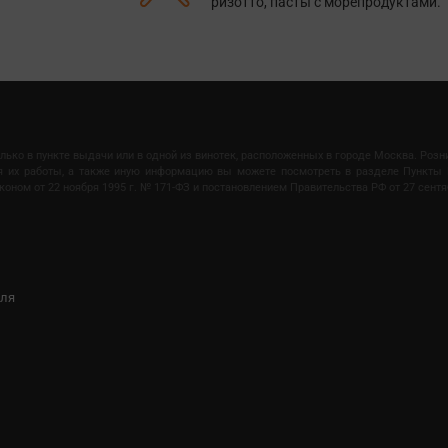
ризотто, пасты с морепродуктами.
олько в пункте выдачи или в одной из винотек, расположенных в городе Москва. Роз
мя их работы, а также иную информацию вы можете посмотреть в разделе Пункты 
ом от 22 ноября 1995 г. № 171-ФЗ и постановлением Правительства РФ от 27 сентяб
иля