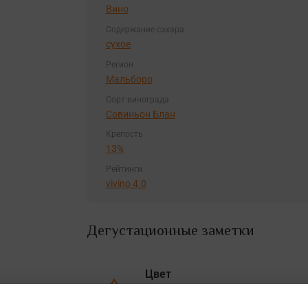
Вино
Содержание сахара
сухое
Регион
Мальборо
Сорт винограда
Совиньон Блан
Крепость
13%
Рейтинги
vivino 4.0
Дегустационные заметки
Цвет
Вино бледно-соломенного цвета.