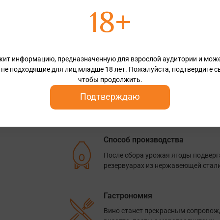
18+
Аромат
Легкий аромат вина наполнен оттен
маракуйи.
жит информацию, предназначенную для взрослой аудитории и мож
 не подходящие для лиц младше 18 лет. Пожалуйста, подтвердите св
чтобы продолжить.
Вкус
Подтверждаю
Вкус вина прекрасно сбалансирова
фруктов, хрустящей грейпфрутовой
Способ производства
После сбора урожая ягоды подвер
резервуарах из нержавеющей стали
Гастрономия
Вино станет прекрасным сопровожд