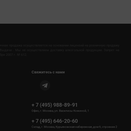
ничная продажа осуществляется на основании лицензий на розничную продажу
Выдачи . Мы не осуществляем доставку алкогольной продукции. Запрет на
ря 2007 г. № 612.
Свяжитесь с нами
+ 7 (495) 988-89-91
Офис, г. Москва, ул. Василисы Кожиной, 1
+ 7 (495) 646-20-60
Склад, г. Москва, Курьяновская набережная, дом 6, строение 2