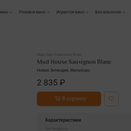
вино
Розовое вино
Игристое вино
Без алкоголя
Мад Хауc Совиньон Блан
Mud House Sauvignon Blanc
Новая Зеландия, Мальборо
2 835 ₽
В корзину
Характеристики
Тип продукта