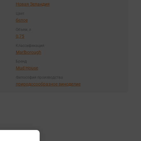
Новая Зеландия
Цвет
белое
Объем, л
0,75
Классификация
Marlborough
Бренд
Mud House
Философия производства
природосообразное виноделие