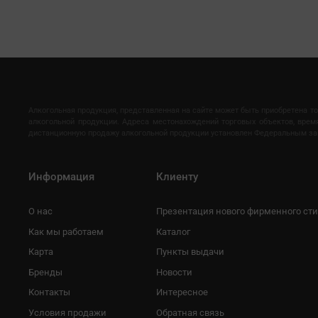
Алкогольная продукция, представленная на сайте может быть приобретена т
алкогольной продукции. Адреса местонахождений торговых объектов, вре
дистанционную продажу алкогольной продукции установлен Федеральным закон
Информация
Клиенту
О нас
Презентация нового фирменного ст
Как мы работаем
Каталог
Карта
Пункты выдачи
Бренды
Новости
Контакты
Интересное
Условия продажи
Обратная связь