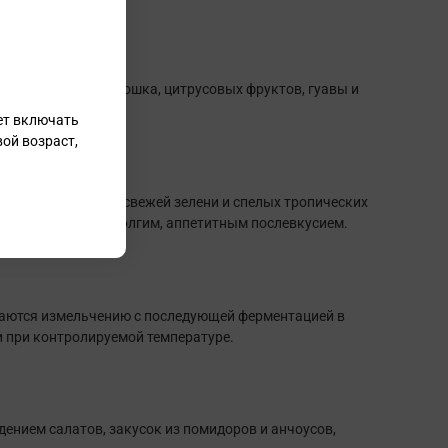
ками зеленого горошка, цитрусовых фруктов, гуавы и
ет включать
ой возраст,
нный, с оттенками свежей зелени и спелых тропических
 кислотностью и долгим, аппетитным послевкусием.
гаются измельчению с последующей ферментацией в
 при контролируемой температуре.
ением салатов, закусок из помидоров и анчоусов,