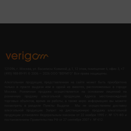
121096, г. Москва, ул. Василисы Кожиной, д.1, 12 этаж, помещение 6, офис 3, +7
(495) 988-89-91
©
2006 — 2026 OOO "ВЕРИГО" Все права защищены.
Алкогольная продукция, представленная на сайте может быть приобретена
только в пункте выдачи или в одной из винотек, расположенных в городе
Москва. Розничная продажа осуществляется на основании лицензий на
розничную продажу алкогольной продукции. Адреса местонахождений
торговых объектов, время их работы, а также иную информацию вы можете
посмотреть в разделе Пункты Выдачи . Мы не осуществляем доставку
алкогольной продукции. Запрет на дистанционную продажу алкогольной
продукции установлен Федеральным законом от 22 ноября 1995 г. № 171-ФЗ и
постановлением Правительства РФ от 27 сентября 2007 г. № 612.