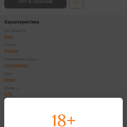
Нет в наличии
Характеристики
Тип продукта
Вино
Страна
Италия
Содержание сахара
полусладкое
Цвет
белое
Объем, л
0,75
Сорт винограда
Гарганега
,
Москато
,
Треббьяно
18+
Крепость
9%