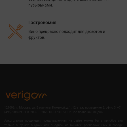
пузырьками.
Гастрономия
Вино прекрасно подходит для десертов и
фруктов.
121096, г. Москва, ул. Василисы Кожиной, д.1, 12 этаж, помещение 6, офис 3, +7
(495) 988-89-91
©
2006 — 2026 OOO "ВЕРИГО" Все права защищены.
Алкогольная продукция, представленная на сайте может быть приобретена
только в пункте выдачи или в одной из винотек, расположенных в городе