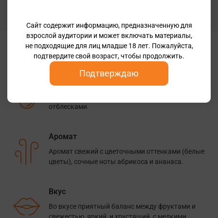
Бренд
Viala
Сайт содержит информацию, предназначенную для
взрослой аудитории и может включать материалы,
не подходящие для лиц младше 18 лет. Пожалуйста,
Дегустационные заметки
подтвердите свой возраст, чтобы продолжить.
Подтверждаю
Цвет
Цвет бледно-желтый со светло-зелеными
отблесками.
Аромат
Аромат свежий с цветочными оттенками (белые
цветы), сочные ноты абрикоса и ананаса.
Вкус
Во вкусе приятный баланс между фруктами и
свежестью, яркий и хрустящий, с мелкими