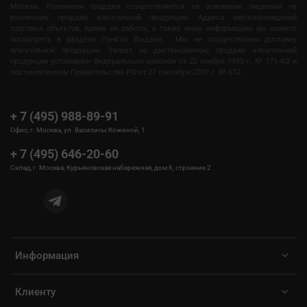
Москва. Розничная продажа осуществляется на основании лицензий на
розничную продажу алкогольной продукции. Адреса местонахождений
торговых объектов, время их работы, а также иную информацию вы можете
посмотреть в разделе Пункты Выдачи . Мы не осуществляем доставку
алкогольной продукции. Запрет на дистанционную продажу алкогольной
продукции установлен Федеральным законом от 22 ноября 1995 г. № 171-ФЗ и
постановлением Правительства РФ от 27 сентября 2007 г. № 612.
+ 7 (495) 988-89-91
Офис, г. Москва, ул. Василисы Кожиной, 1
+ 7 (495) 646-20-60
Склад, г. Москва, Курьяновская набережная, дом 6, строение 2
Информация
Клиенту