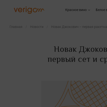
Красное вино
Белое 
Главная
Новости
Новак Джокович – первая ракетка м
Новак Джокови
первый сет и с