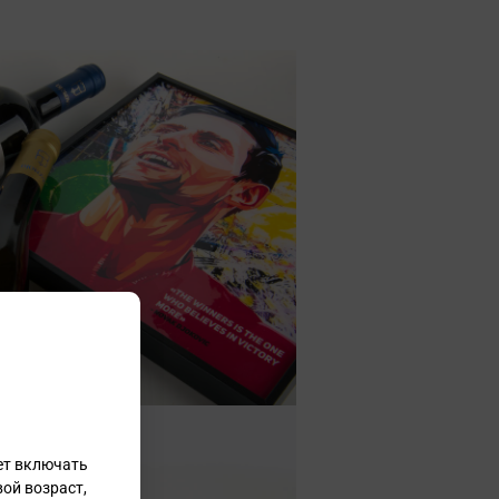
ет включать
ой возраст,