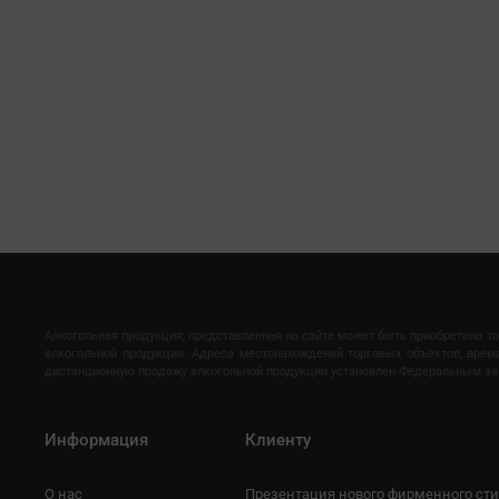
Алкогольная продукция, представленная на сайте может быть приобретена т
алкогольной продукции. Адреса местонахождений торговых объектов, вре
дистанционную продажу алкогольной продукции установлен Федеральным закон
Информация
Клиенту
О нас
Презентация нового фирменного ст