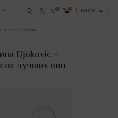
0
0
Каталог
ок лучших вин Сербии.
ина Djokovic –
исок лучших вин