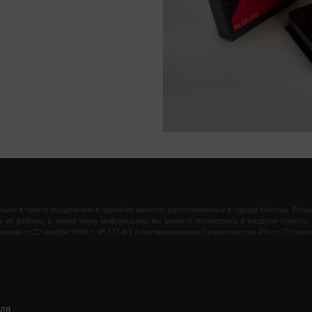
олько в пункте выдачи или в одной из винотек, расположенных в городе Москва. Роз
мя их работы, а также иную информацию вы можете посмотреть в разделе Пункты 
ом от 22 ноября 1995 г. № 171-ФЗ и постановлением Правительства РФ от 27 сентяб
иля