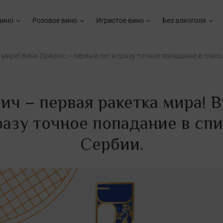
вино
Розовое вино
Игристое вино
Без алкоголя
ира! Вина Djokovic – первый сет и сразу точное попадание в спис
ч – первая ракетка мира! В
разу точное попадание в сп
Сербии.