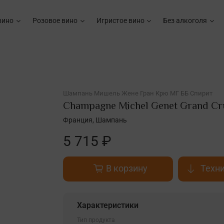
вино
Розовое вино
Игристое вино
Без алкоголя
Шампань Мишель Жене Гран Крю МГ ББ Спирит
Champagne Michel Genet Grand Cr
Франция, Шампань
5 715 ₽
В корзину
Техни
Характеристики
Тип продукта