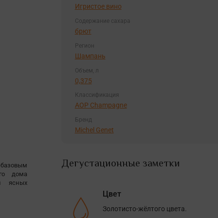
Игристое вино
Содержание сахара
брют
Регион
Шампань
Объем, л
0,375
Классификация
AOP Champagne
Бренд
Michel Genet
Дегустационные заметки
я базовым
ого дома
и ясных
Цвет
Золотисто-жёлтого цвета.