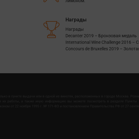
лимоном.
Награды
Награды
Decanter 2019 – Бронзовая медаль
International Wine Challenge 2016 –
Concours de Bruxelles 2019 – Золот
олько в пункте выдачи или в одной из винотек, расположенных в городе Москва. Роз
мя их работы, а также иную информацию вы можете посмотреть в разделе Пункты 
ом от 22 ноября 1995 г. № 171-ФЗ и постановлением Правительства РФ от 27 сентяб