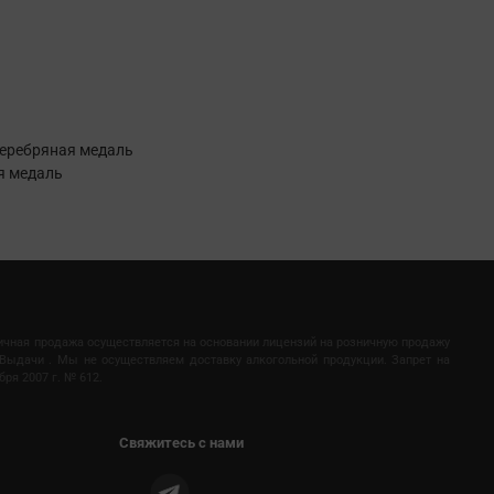
 Серебряная медаль
ая медаль
ничная продажа осуществляется на основании лицензий на розничную продажу
Выдачи . Мы не осуществляем доставку алкогольной продукции. Запрет на
ря 2007 г. № 612.
Свяжитесь с нами