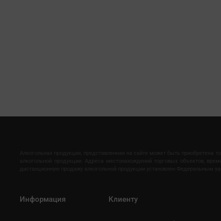
Алкогольная продукция, представленная на сайте может быть приобретена т
алкогольной продукции. Адреса местонахождений торговых объектов, вре
дистанционную продажу алкогольной продукции установлен Федеральным закон
Информация
Клиенту