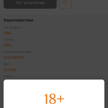
Нет в наличии
Характеристики
Тип продукта
Вино
Страна
США
Содержание сахара
полусладкое
Цвет
розовое
Регион
Калифорния
Объем, л
18+
0,187
Сорт винограда
Зинфандель
,
Мускат
,
другие сорта винограда