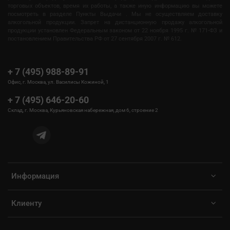
торговых объектов, время их работы, а также иную информацию вы можете
посмотреть в разделе Пункты Выдачи . Мы не осуществляем доставку
алкогольной продукции. Запрет на дистанционную продажу алкогольной
продукции установлен Федеральным законом от 22 ноября 1995 г. № 171-ФЗ и
постановлением Правительства РФ от 27 сентября 2007 г. № 612.
+ 7 (495) 988-89-91
Офис, г. Москва, ул. Василисы Кожиной, 1
+ 7 (495) 646-20-60
Склад, г. Москва, Курьяновская набережная, дом 6, строение 2
Информация
Клиенту