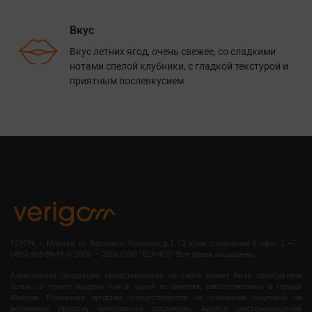
Вкус
Вкус летних ягод, очень свежее, со сладкими
нотами спелой клубники, с гладкой текстурой и
приятным послевкусием
121096, г. Москва, ул. Василисы Кожиной, д.1, 12 этаж, помещение 6, офис 3, +7
(495) 988-89-91
©
2006 — 2026 OOO "ВЕРИГО" Все права защищены.
Алкогольная продукция, представленная на сайте может быть приобретена
только в пункте выдачи или в одной из винотек, расположенных в городе
Москва. Розничная продажа осуществляется на основании лицензий на
розничную продажу алкогольной продукции. Адреса местонахождений