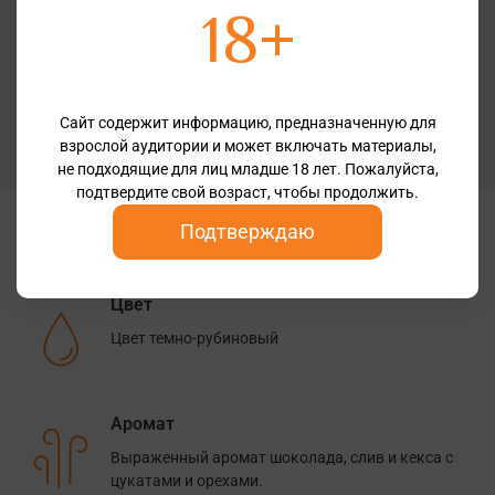
18+
Классификация
WO Western Cape
Крепость
14%
Сайт содержит информацию, предназначенную для
Бренд
взрослой аудитории и может включать материалы,
Fish Hoek
не подходящие для лиц младше 18 лет. Пожалуйста,
подтвердите свой возраст, чтобы продолжить.
Дегустационные заметки
Подтверждаю
Цвет
Цвет темно-рубиновый
Аромат
Выраженный аромат шоколада, слив и кекса с
цукатами и орехами.