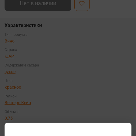
Нет в наличии
Характеристики
Тип продукта
Вино
Страна
ЮАР
Содержание сахара
сухое
Цвет
красное
Регион
Вестерн Кейп
Объем, л
0,75
Сорт винограда
Пинотаж