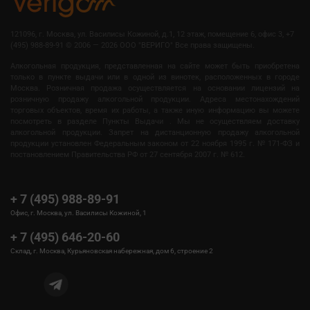
121096, г. Москва, ул. Василисы Кожиной, д.1, 12 этаж, помещение 6, офис 3, +7
(495) 988-89-91
©
2006 — 2026 OOO "ВЕРИГО" Все права защищены.
Алкогольная продукция, представленная на сайте может быть приобретена
только в пункте выдачи или в одной из винотек, расположенных в городе
Москва. Розничная продажа осуществляется на основании лицензий на
розничную продажу алкогольной продукции. Адреса местонахождений
торговых объектов, время их работы, а также иную информацию вы можете
посмотреть в разделе Пункты Выдачи . Мы не осуществляем доставку
алкогольной продукции. Запрет на дистанционную продажу алкогольной
продукции установлен Федеральным законом от 22 ноября 1995 г. № 171-ФЗ и
постановлением Правительства РФ от 27 сентября 2007 г. № 612.
+ 7 (495) 988-89-91
Офис, г. Москва, ул. Василисы Кожиной, 1
+ 7 (495) 646-20-60
Склад, г. Москва, Курьяновская набережная, дом 6, строение 2