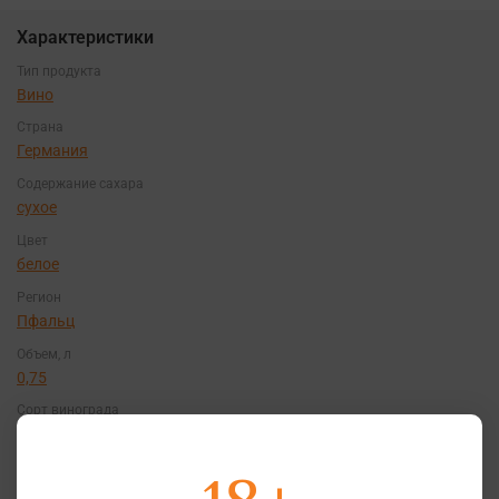
Характеристики
Тип продукта
Вино
Страна
Германия
Содержание сахара
сухое
Цвет
белое
Регион
Пфальц
Объем, л
0,75
Сорт винограда
Пино Блан
Классификация
QbA Pfalz