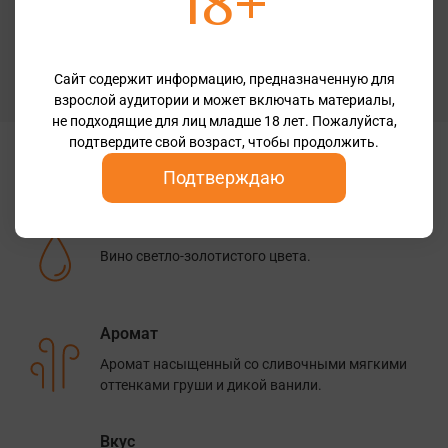
18+
Крепость
12,5%
Бренд
Сайт содержит информацию, предназначенную для
Fritz Walter
взрослой аудитории и может включать материалы,
не подходящие для лиц младше 18 лет. Пожалуйста,
подтвердите свой возраст, чтобы продолжить.
Дегустационные заметки
Подтверждаю
Цвет
Вино светло-золотистого цвета.
Аромат
Аромат насыщенный со сливочными мягкими
оттенками груши и дикой ванили.
Вкус