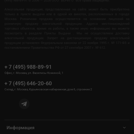
(495) 988-89-91
©
2006 — 2026 OOO "ВЕРИГО" Все права защищены.
Алкогольная продукция, представленная на сайте может быть приобретена
только в пункте выдачи или в одной из винотек, расположенных в городе
Москва. Розничная продажа осуществляется на основании лицензий на
розничную продажу алкогольной продукции. Адреса местонахождений
торговых объектов, время их работы, а также иную информацию вы можете
посмотреть в разделе Пункты Выдачи . Мы не осуществляем доставку
алкогольной продукции. Запрет на дистанционную продажу алкогольной
продукции установлен Федеральным законом от 22 ноября 1995 г. № 171-ФЗ и
постановлением Правительства РФ от 27 сентября 2007 г. № 612.
+ 7 (495) 988-89-91
Офис, г. Москва, ул. Василисы Кожиной, 1
+ 7 (495) 646-20-60
Склад, г. Москва, Курьяновская набережная, дом 6, строение 2
Информация