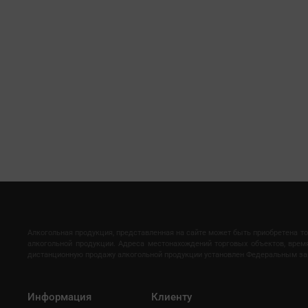
Алкогольная продукция, представленная на сайте может быть приобретена т
алкогольной продукции. Адреса местонахождений торговых объектов, вре
дистанционную продажу алкогольной продукции установлен Федеральным закон
Информация
Клиенту