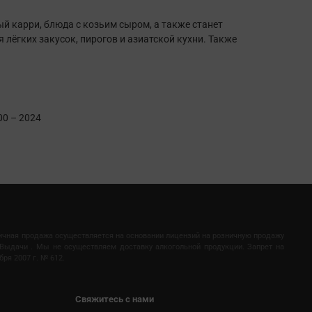
й карри, блюда с козьим сыром, а также станет
ёгких закусок, пирогов и азиатской кухни. Также
00 – 2024
ничная продажа осуществляется на основании лицензий на розничную продажу
Выдачи . Мы не осуществляем доставку алкогольной продукции. Запрет на
ря 2007 г. № 612.
Свяжитесь с нами