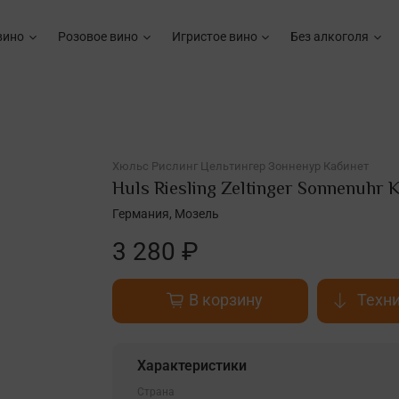
вино
Розовое вино
Игристое вино
Без алкоголя
Хюльс Рислинг Цельтингер Зонненур Кабинет
Huls Riesling Zeltinger Sonnenuhr K
Германия, Мозель
3 280 ₽
В корзину
Техни
Характеристики
Страна