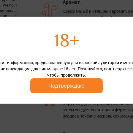
Аромат
 Weingut
инодела
Сдержанный и изящный аромат, с н
диции с
цитрусовой цедры. В глубине раскр
симально
лёгкий дымный тон.
терруара.
18+
Вкус
Сладкий вкус с живой сбалансирова
Во вкусе раскрываются сочные пер
жит информацию, предназначенную для взрослой аудитории и мож
минеральностью и лёгкой сладостью
 не подходящие для лиц младше 18 лет. Пожалуйста, подтвердите св
пикантными цитрусовыми и сланц
чтобы продолжить.
Подтверждаю
Способ производства
Для производства вина использует
с крутых (до 70% уклона) склонов.
затем следует спонтанная фермент
осадке в течение нескольких месяц