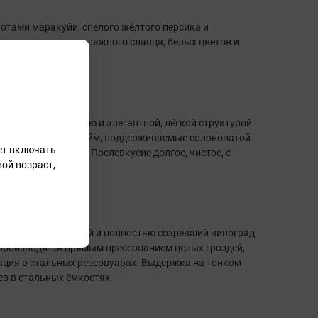
отами маракуйи, спелого жёлтого персика и
ываются оттенки влажного сланца, белых цветов и
нной кислотностью и элегантной, лёгкой структурой.
сик, маракуйя и лайм, поддерживаемые солоноватой
ет включать
 спелых фруктов. Послевкусие долгое, чистое, с
ой возраст,
евыми нюансами.
ся только здоровый и полностью созревший виноград
 Производится прямым прессованием целых гроздей,
ация в стальных резервуарах. Выдержка на тонком
ев в стальных ёмкостях.