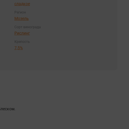
сладкое
Регион
Мозель
Сорт винограда
Рислинг
Крепость
7,5%
блеском.