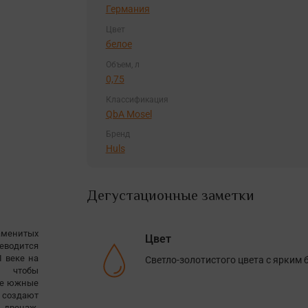
Германия
Цвет
белое
Объем, л
0,75
Классификация
QbA Mosel
Бренд
Huls
Дегустационные заметки
аменитых
Цвет
еводится
I веке на
Светло-золотистого цвета с ярким 
, чтобы
ые южные
 создают
 дренаж,