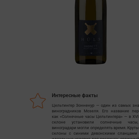
Интересные факты
Цельтингер Зонненур — один из самых зн
виноградников Мозеля. Его название пер
как «Солнечные часы Цельтингера» — в XVI
склоне установили солнечные часы
виноградари могли определять время. Крут
склоны с синими девонскими сланцами
идеальные условия для рислинга: отличный