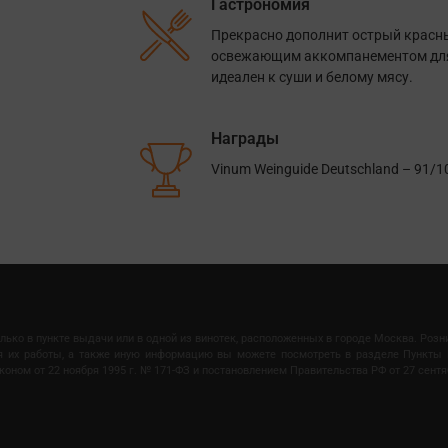
Гастрономия
Прекрасно дополнит острый красны
освежающим аккомпанементом для л
идеален к суши и белому мясу.
Награды
Vinum Weinguide Deutschland – 91/1
олько в пункте выдачи или в одной из винотек, расположенных в городе Москва. Роз
мя их работы, а также иную информацию вы можете посмотреть в разделе Пункты 
ом от 22 ноября 1995 г. № 171-ФЗ и постановлением Правительства РФ от 27 сентяб