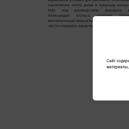
накопление тепла днём и прохладу ночью.
Hüls под руководством молодого в
Александра Хюльса сочетает тра
минимальным вмешательством, чтобы мак
честно передать характер этого уникального 
Сайт содер
материалы,