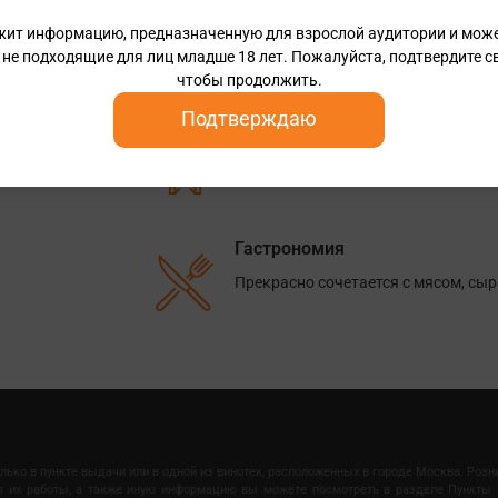
Вкус
жит информацию, предназначенную для взрослой аудитории и мож
Яркий ягодный аромат
 не подходящие для лиц младше 18 лет. Пожалуйста, подтвердите св
чтобы продолжить.
Подтверждаю
Способ производства
Идеально гладкий вкус свежей вишн
Гастрономия
Прекрасно сочетается с мясом, сы
олько в пункте выдачи или в одной из винотек, расположенных в городе Москва. Роз
мя их работы, а также иную информацию вы можете посмотреть в разделе Пункты 