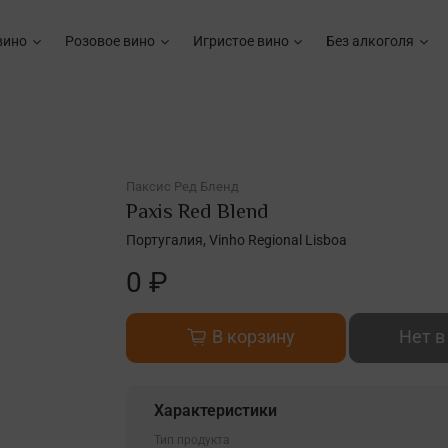
вино
Розовое вино
Игристое вино
Без алкоголя
Паксис Ред Бленд
Paxis Red Blend
Португалия, Vinho Regional Lisboa
0 ₽
В корзину
Нет в
Характеристики
Тип продукта