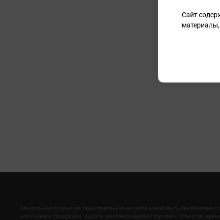
Сайт содер
материалы,
Алкогольная продукция, представленная на сайте может быть приобретена т
алкогольной продукции. Адреса местонахождений торговых объектов, вре