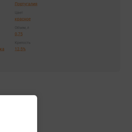
Португалия
Цвет
красное
Объем, л
0,75
Крепость
ка
12,5%
 цвета.