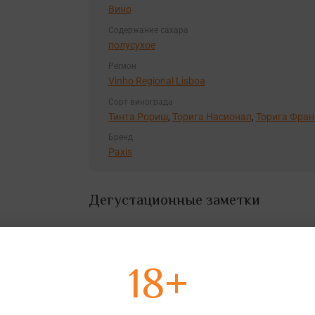
Вино
Содержание сахара
полусухое
Регион
Vinho Regional Lisboa
Сорт винограда
Тинта Рориш
,
Торига Насионал
,
Торига Фран
Бренд
Paxis
Дегустационные заметки
Цвет
18+
Вино красивого красно-рубинового