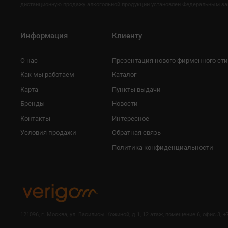
дистанционную продажу алкогольной продукции установлен Федеральным закон
Информация
Клиенту
О нас
Презентация нового фирменного ст
Как мы работаем
Каталог
Карта
Пункты выдачи
Бренды
Новости
Контакты
Интересное
Условия продажи
Обратная связь
Политика конфиденциальности
121096, г. Москва, ул. Василисы Кожиной, д.1, 12 этаж, помещение 6, офис 3, +