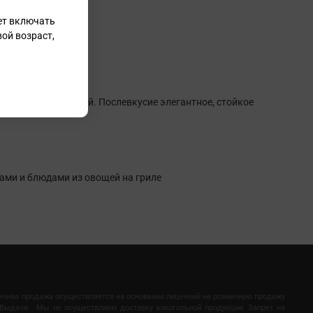
ет включать
ой возраст,
и, малины и специй. Послевкусие элегантное, стойкое
рами и блюдами из овощей на гриле
ничная продажа осуществляется на основании лицензий на розничную продажу
Выдачи . Мы не осуществляем доставку алкогольной продукции. Запрет на