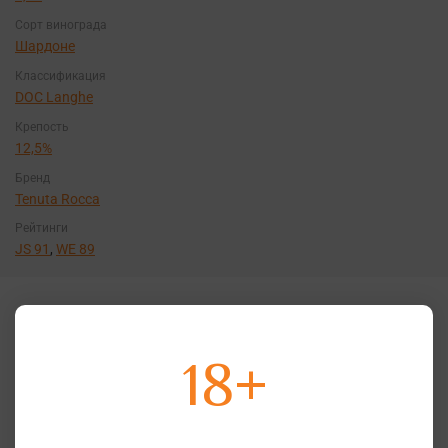
Сорт винограда
Шардоне
Классификация
DOC Langhe
Крепость
12,5%
Бренд
Tenuta Rocca
Рейтинги
JS 91
,
WE 89
Интересные факты
18+
Регион Ланге расположен в южной части
итальянского Пьемонта и является родиной
множества автохтонов. Название области,
означает «языки», так как территория состоит из
крутых вытянутых параллельных холмов,
разделенных «языками» глубоких узких долин.