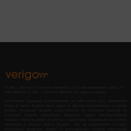
121096, г. Москва, ул. Василисы Кожиной, д.1, 12 этаж, помещение 6, офис 3, +7
(495) 988-89-91
©
2006 — 2026 OOO "ВЕРИГО" Все права защищены.
Алкогольная продукция, представленная на сайте может быть приобретена
только в пункте выдачи или в одной из винотек, расположенных в городе
Москва. Розничная продажа осуществляется на основании лицензий на
розничную продажу алкогольной продукции. Адреса местонахождений
торговых объектов, время их работы, а также иную информацию вы можете
посмотреть в разделе Пункты Выдачи . Мы не осуществляем доставку
алкогольной продукции. Запрет на дистанционную продажу алкогольной