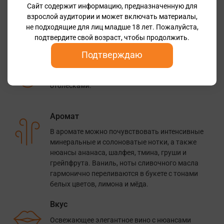
Сайт содержит информацию, предназначенную для
взрослой аудитории и может включать материалы,
Дегустационные заметки
не подходящие для лиц младше 18 лет. Пожалуйста,
подтвердите свой возраст, чтобы продолжить.
Подтверждаю
Цвет
Соломенно-жёлтого цвета с зеленоватыми
отблесками.
Аромат
В аромате можно почувствовать интенсивные
минеральные и солоноватые нотки, а также
нюансы ананаса, шалфея, тмина, груши и
грейпфрута. Ваниль, ноты сливочного масла
гармонично переливаются в букете с тонами
белых цветов, лимона и мёда.
Вкус
Освежающее элегантное вино с нюансами