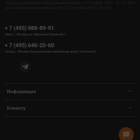
продукции установлен Федеральным законом от 22 ноября 1995 г. № 171-ФЗ и
постановлением Правительства РФ от 27 сентября 2007 г. № 612.
+ 7 (495) 988-89-91
Офис, г. Москва, ул. Василисы Кожиной, 1
+ 7 (495) 646-20-60
Склад, г. Москва, Курьяновская набережная, дом 6, строение 2
Информация
Клиенту
sms