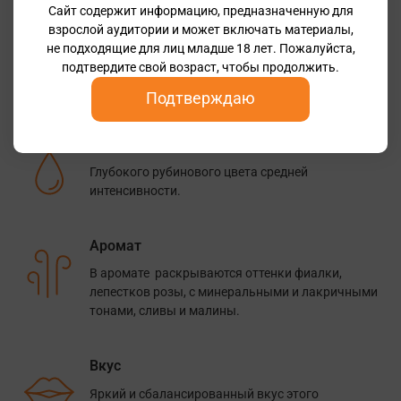
лучшей его части – верхушке холма и южной
Сайт содержит информацию, предназначенную для
экспозиции, которая получает больше здесь
взрослой аудитории и может включать материалы,
солнца.
не подходящие для лиц младше 18 лет. Пожалуйста,
подтвердите свой возраст, чтобы продолжить.
Дегустационные заметки
Подтверждаю
Цвет
Глубокого рубинового цвета средней
интенсивности.
Аромат
В аромате раскрываются оттенки фиалки,
лепестков розы, с минеральными и лакричными
тонами, сливы и малины.
Вкус
Яркий и сбалансированный вкус этого