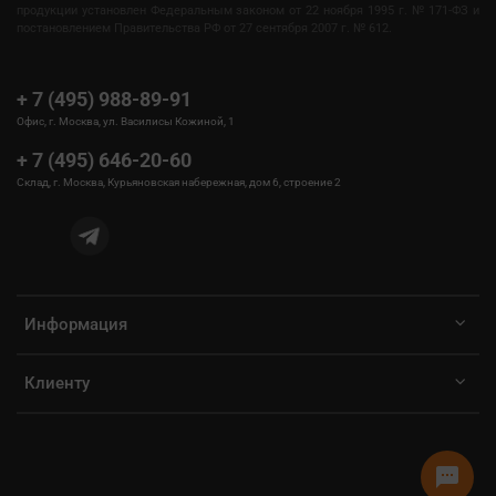
продукции установлен Федеральным законом от 22 ноября 1995 г. № 171-ФЗ и
постановлением Правительства РФ от 27 сентября 2007 г. № 612.
+ 7 (495) 988-89-91
Офис, г. Москва, ул. Василисы Кожиной, 1
+ 7 (495) 646-20-60
Склад, г. Москва, Курьяновская набережная, дом 6, строение 2
Информация
Клиенту
sms