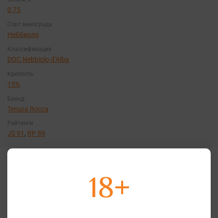
0,75
Сорт винограда
Неббиоло
Классификация
DOC Nebbiolo d’Alba
Крепость
15%
Бренд
Tenuta Rocca
Рейтинги
JS 91
,
RP 89
Интересные факты
18+
Неббиоло д’Альба – это облегчённая версия
бароло, родом из Альбы, винной столицы южного
Пьемонта. Тенута Рокка производят это вино с
отдельного виноградника – Sori Ornati, причём с