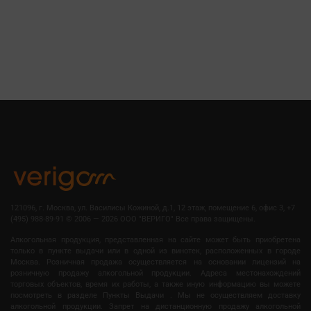
121096, г. Москва, ул. Василисы Кожиной, д.1, 12 этаж, помещение 6, офис 3, +7
(495) 988-89-91
©
2006 — 2026 OOO "ВЕРИГО" Все права защищены.
Алкогольная продукция, представленная на сайте может быть приобретена
только в пункте выдачи или в одной из винотек, расположенных в городе
Москва. Розничная продажа осуществляется на основании лицензий на
розничную продажу алкогольной продукции. Адреса местонахождений
торговых объектов, время их работы, а также иную информацию вы можете
посмотреть в разделе Пункты Выдачи . Мы не осуществляем доставку
алкогольной продукции. Запрет на дистанционную продажу алкогольной