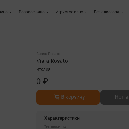
вино
Розовое вино
Игристое вино
Без алкоголя
Виала Розато
Viala Rosato
Италия
0 ₽
В корзину
Нет в
Характеристики
Тип продукта