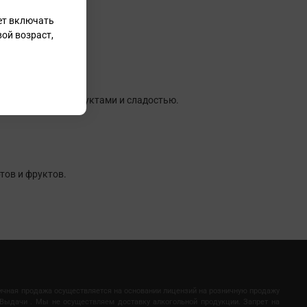
ет включать
ноты сливы.
ой возраст,
й баланс между фруктами и сладостью.
тов и фруктов.
ничная продажа осуществляется на основании лицензий на розничную продажу
Выдачи . Мы не осуществляем доставку алкогольной продукции. Запрет на