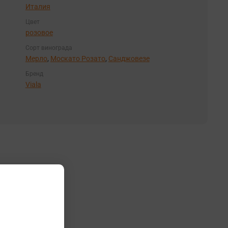
Италия
Цвет
розовое
Сорт винограда
Мерло
,
Москато Розато
,
Санджовезе
Бренд
Viala