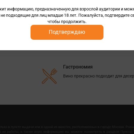
Аромат
жит информацию, предназначенную для взрослой аудитории и мож
Нежный аромат ягод и утонченные 
 не подходящие для лиц младше 18 лет. Пожалуйста, подтвердите св
чтобы продолжить.
Подтверждаю
Вкус
Во вкусе чрезвычайно гармоничны
Гастрономия
Вино прекрасно подходит для десер
олько в пункте выдачи или в одной из винотек, расположенных в городе Москва. Роз
мя их работы, а также иную информацию вы можете посмотреть в разделе Пункты 