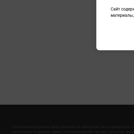
Сайт содер
материалы,
Алкогольная продукция, представленная на сайте может быть приобретена т
алкогольной продукции. Адреса местонахождений торговых объектов, вре