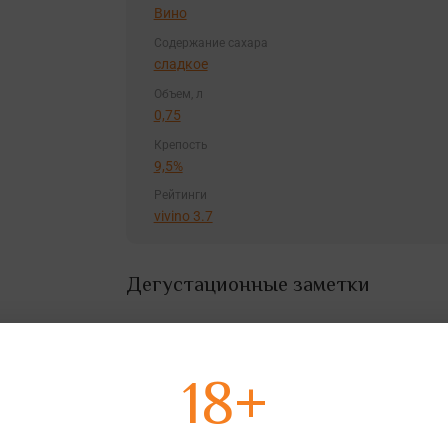
Вино
Содержание сахара
сладкое
Объем, л
0,75
Крепость
9,5%
Рейтинги
vivino 3.7
Дегустационные заметки
Цвет
18+
Цвет красивый розовый.