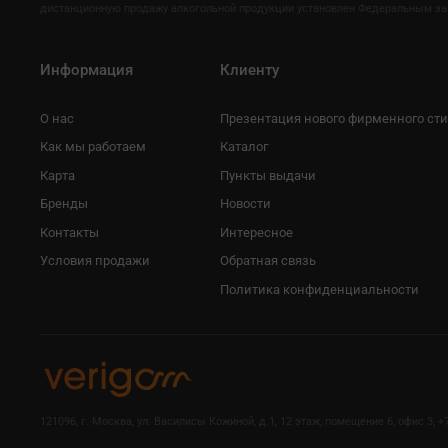
дистанционную продажу алкогольной продукции установлен Федеральным закон
Информация
Клиенту
О нас
Презентация нового фирменного ст
Как мы работаем
Каталог
Карта
Пункты выдачи
Бренды
Новости
Контакты
Интересное
Условия продажи
Обратная связь
Политика конфиденциальности
121096, г. Москва, ул. Василисы Кожиной, д.1, 12 этаж, помещение 6, офис 3, +