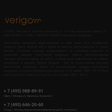
121096, г. Москва, ул. Василисы Кожиной, д.1, 12 этаж, помещение 6, офис 3, +7
(495) 988-89-91
©
2006 — 2026 OOO "ВЕРИГО" Все права защищены.
Алкогольная продукция, представленная на сайте может быть приобретена
только в пункте выдачи или в одной из винотек, расположенных в городе
Москва. Розничная продажа осуществляется на основании лицензий на
розничную продажу алкогольной продукции. Адреса местонахождений
торговых объектов, время их работы, а также иную информацию вы можете
посмотреть в разделе Пункты Выдачи . Мы не осуществляем доставку
алкогольной продукции. Запрет на дистанционную продажу алкогольной
продукции установлен Федеральным законом от 22 ноября 1995 г. № 171-ФЗ и
постановлением Правительства РФ от 27 сентября 2007 г. № 612.
+ 7 (495) 988-89-91
Офис, г. Москва, ул. Василисы Кожиной, 1
+ 7 (495) 646-20-60
Склад, г. Москва, Курьяновская набережная, дом 6, строение 2