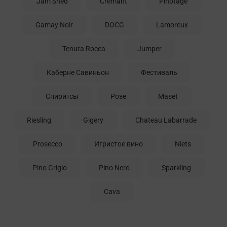
Jam Shed
Cremant
Pinotage
Gamay Noir
DOCG
Lamoreux
Tenuta Rocca
Jumper
Каберне Савиньон
Фестиваль
Спиритсы
Розе
Maset
Riesling
Gigery
Chateau Labarrade
Prosecco
Игристое вино
Niets
Pino Grigio
Pino Nero
Sparkling
Cava