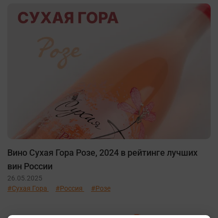
Вино Сухая Гора Розе, 2024 в рейтинге лучших
вин России
26.05.2025
#Сухая Гора
#Россия
#Розе