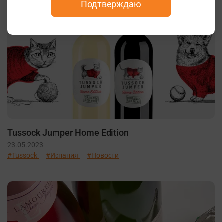
Подтверждаю
Tussock Jumper Home Edition
23.05.2023
#Tussock
#Испания
#Новости