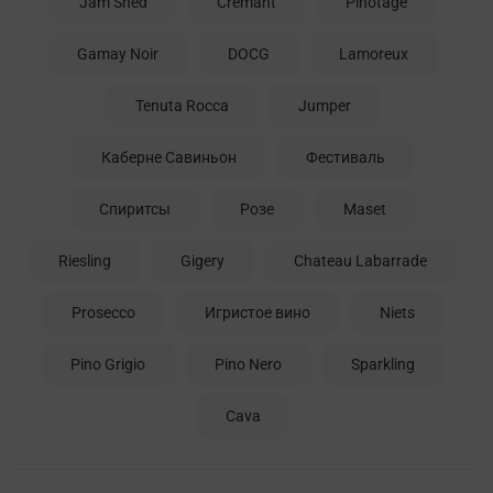
Jam Shed
Cremant
Pinotage
Gamay Noir
DOCG
Lamoreux
Tenuta Rocca
Jumper
Каберне Савиньон
Фестиваль
Спиритсы
Розе
Maset
Riesling
Gigery
Chateau Labarrade
Prosecco
Игристое вино
Niets
Pino Grigio
Pino Nero
Sparkling
Cava