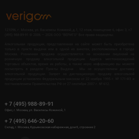
121096, г. Москва, ул. Василисы Кожиной, д.1, 12 этаж, помещение 6, офис 3, +7
(495) 988-89-91
©
2006 — 2026 OOO "ВЕРИГО" Все права защищены.
Алкогольная продукция, представленная на сайте может быть приобретена
только в пункте выдачи или в одной из винотек, расположенных в городе
Москва. Розничная продажа осуществляется на основании лицензий на
розничную продажу алкогольной продукции. Адреса местонахождений
торговых объектов, время их работы, а также иную информацию вы можете
посмотреть в разделе Пункты Выдачи . Мы не осуществляем доставку
алкогольной продукции. Запрет на дистанционную продажу алкогольной
продукции установлен Федеральным законом от 22 ноября 1995 г. № 171-ФЗ и
постановлением Правительства РФ от 27 сентября 2007 г. № 612.
+ 7 (495) 988-89-91
Офис, г. Москва, ул. Василисы Кожиной, 1
+ 7 (495) 646-20-60
Склад, г. Москва, Курьяновская набережная, дом 6, строение 2